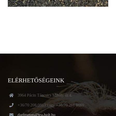
ELÉRHETŐSÉGEINK
3964 Pácin Táncsics Mihály út 4.
+36/70 208 0863 vagy +36/70 261 8669
darlington@tea-bolt.hu