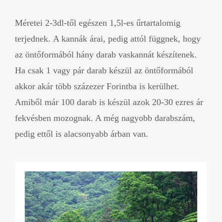
Méretei 2-3dl-től egészen 1,5l-es űrtartalomig
terjednek. A kannák árai, pedig attól függnek, hogy
az öntőformából hány darab vaskannát készítenek.
Ha csak 1 vagy pár darab készül az öntőformából
akkor akár több százezer Forintba is kerülhet.
Amiből már 100 darab is készül azok 20-30 ezres ár
fekvésben mozognak. A még nagyobb darabszám,
pedig ettől is alacsonyabb árban van.