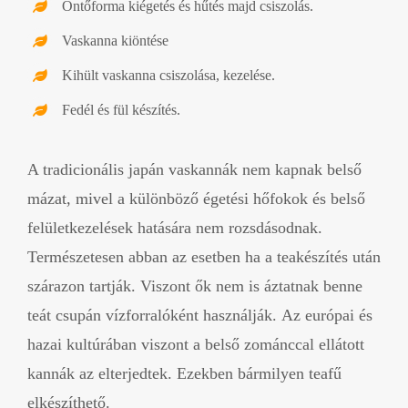
Öntőforma kiégetés és hűtés majd csiszolás.
Vaskanna kiöntése
Kihült vaskanna csiszolása, kezelése.
Fedél és fül készítés.
A tradicionális japán vaskannák nem kapnak belső
mázat, mivel a különböző égetési hőfokok és belső
felületkezelések hatására nem rozsdásodnak.
Természetesen abban az esetben ha a teakészítés után
szárazon tartják. Viszont ők nem is áztatnak benne
teát csupán vízforralóként használják. Az európai és
hazai kultúrában viszont a belső zománccal ellátott
kannák az elterjedtek. Ezekben bármilyen teafű
elkészíthető.