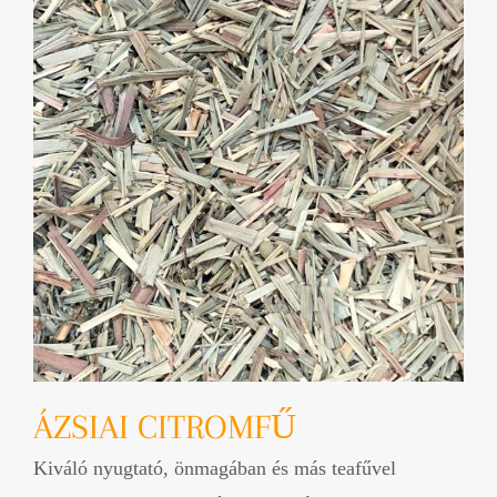
ÁZSIAI CITROMFŰ
Kiváló nyugtató, önmagában és más teafűvel