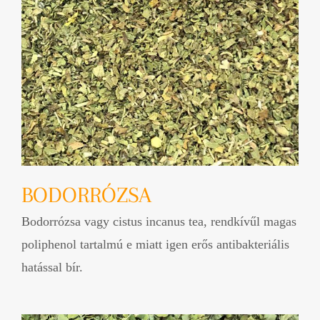
BODORRÓZSA
Bodorrózsa vagy cistus incanus tea, rendkívűl magas
poliphenol tartalmú e miatt igen erős antibakteriális
hatással bír.