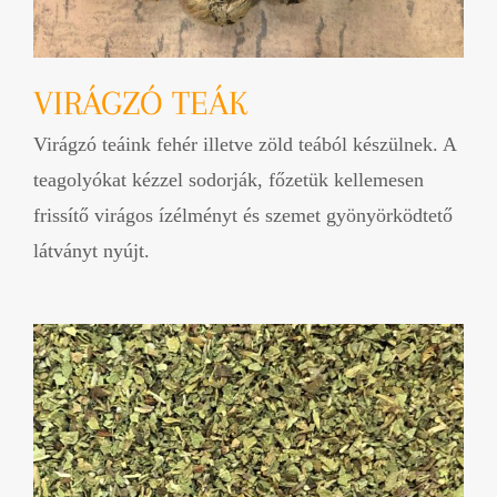
VIRÁGZÓ TEÁK
Virágzó teáink fehér illetve zöld teából készülnek. A
teagolyókat kézzel sodorják, főzetük kellemesen
frissítő virágos ízélményt és szemet gyönyörködtető
látványt nyújt.