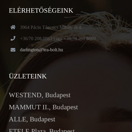
ELÉRHETŐSÉGEINK
3964 Pácin Táncsics Mihály út 4.
+36/70 208 0863 vagy +36/70 261 8669
darlington@tea-bolt.hu
ÜZLETEINK
WESTEND, Budapest
MAMMUT II., Budapest
ALLE, Budapest
ETELE Plaza, Budapest