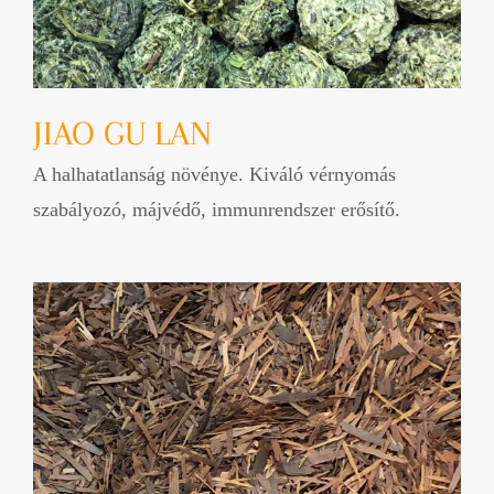
JIAO GU LAN
A halhatatlanság növénye. Kiváló vérnyomás
szabályozó, májvédő, immunrendszer erősítő.