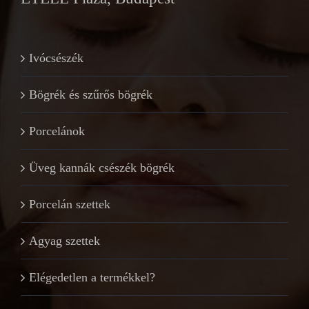
Ivócsészék
Bögrék és szűrős bögrék
Porcelánok
Üveg kannák csészék bögrék
Porcelán szettek
Agyag szettek
Elégedetlen a termékkel?