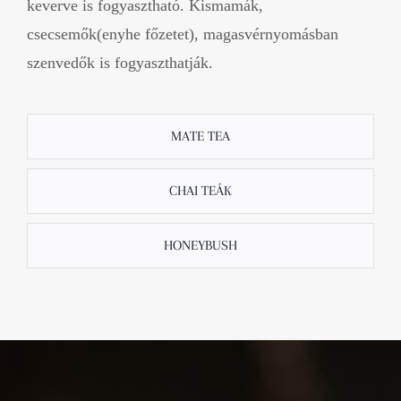
keverve is fogyasztható. Kismamák,
csecsemők(enyhe főzetet), magasvérnyomásban
szenvedők is fogyaszthatják.
MATE TEA
CHAI TEÁK
HONEYBUSH