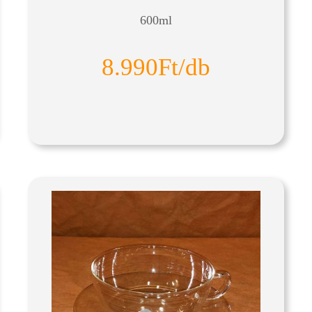
600ml
8.990Ft/db