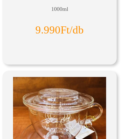
1000ml
9.990Ft/db