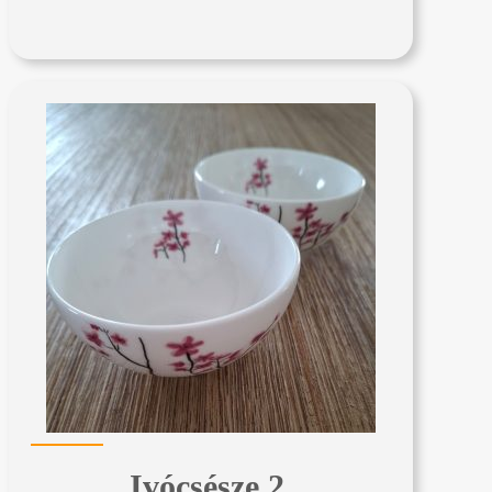
Ivócsésze 2.