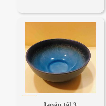
Japán tá
l
3.