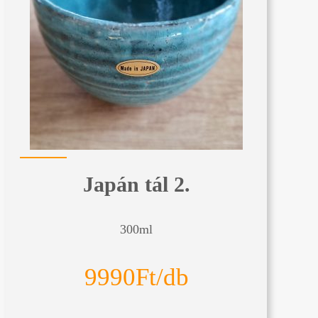
Japán tál 2.
300ml
9990Ft/db