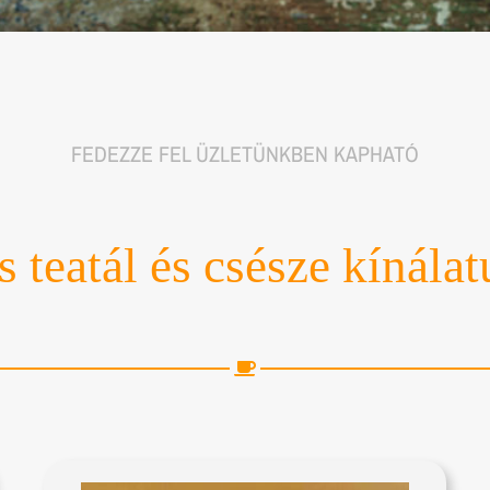
FEDEZZE FEL ÜZLETÜNKBEN KAPHATÓ
s teatál és csésze kínála