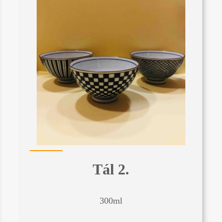
Tál 2.
300ml