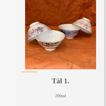
Tál 1.
200ml