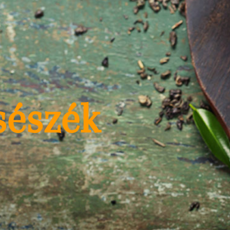
sészék