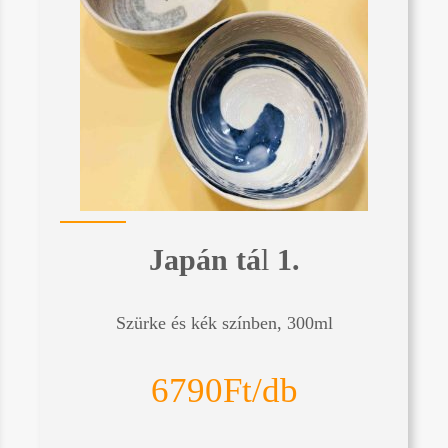
Japán tá
l
1.
Szürke és kék színben, 300ml
6790Ft/db