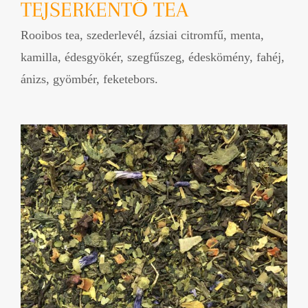
TEJSERKENTŐ TEA
Rooibos tea, szederlevél, ázsiai citromfű, menta,
kamilla, édesgyökér, szegfűszeg, édeskömény, fahéj,
ánizs, gyömbér, feketebors.