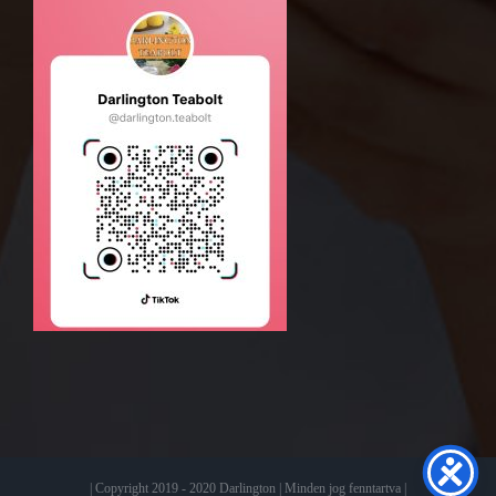
| Copyright 2019 - 2020 Darlington | Minden jog fenntartva |