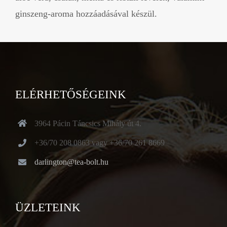
ginszeng-aroma hozzáadásával készül.
ELÉRHETŐSÉGEINK
3964 Pácin Táncsics Mihály út 4.
+36/70 208 0863 vagy +36/70 261 8669
darlington@tea-bolt.hu
ÜZLETEINK