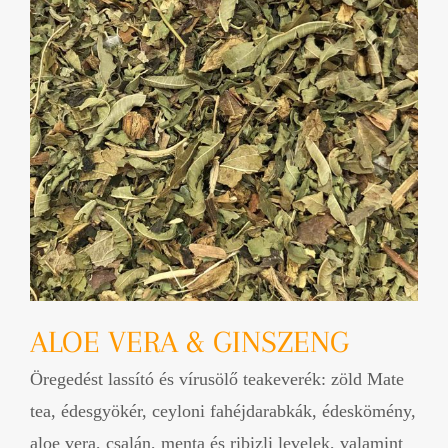
ALOE VERA & GINSZENG
Öregedést lassító és vírusölő teakeverék: zöld Mate
tea, édesgyökér, ceyloni fahéjdarabkák, édeskömény,
aloe vera, csalán, menta és ribizli levelek, valamint