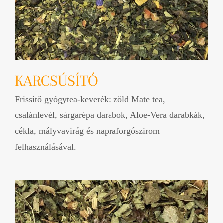
KARCSÚSÍTÓ
Frissítő gyógytea-keverék: zöld Mate tea,
csalánlevél, sárgarépa darabok, Aloe-Vera darabkák,
cékla, mályvavirág és napraforgószirom
felhasználásával.