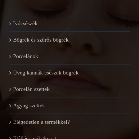
Ivócsészék
Bögrék és szűrős bögrék
Porcelánok
Üveg kannák csészék bögrék
Porcelán szettek
Agyag szettek
Elégedetlen a termékkel?
Elállási nyilatkozat