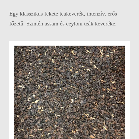
Egy klasszikus fekete teakeverék, intenzív, erős
főzetű. Szintén assam és ceyloni teák keveréke.