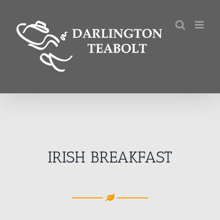
Kihagyás
IRISH BREAKFAST