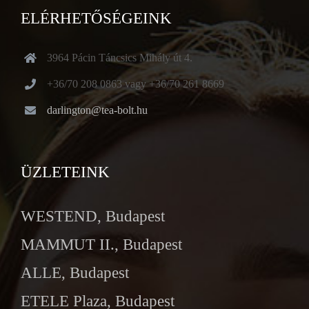
ELÉRHETŐSÉGEINK
3964 Pácin Táncsics Mihály út 4.
+36/70 208 0863 vagy +36/70 261 8669
darlington@tea-bolt.hu
ÜZLETEINK
WESTEND, Budapest
MAMMUT II., Budapest
ALLE, Budapest
ETELE Plaza, Budapest