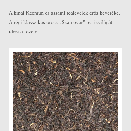
A kínai Keemun és assami tealevelek erős keveréke.
A régi klasszikus orosz „Szamovár” tea ízvilágát
idézi a főzete.