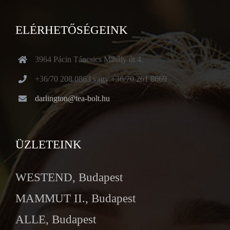
ELÉRHETŐSÉGEINK
3964 Pácin Táncsics Mihály út 4.
+36/70 208 0863 vagy +36/70 261 8669
darlington@tea-bolt.hu
ÜZLETEINK
WESTEND, Budapest
MAMMUT II., Budapest
ALLE, Budapest