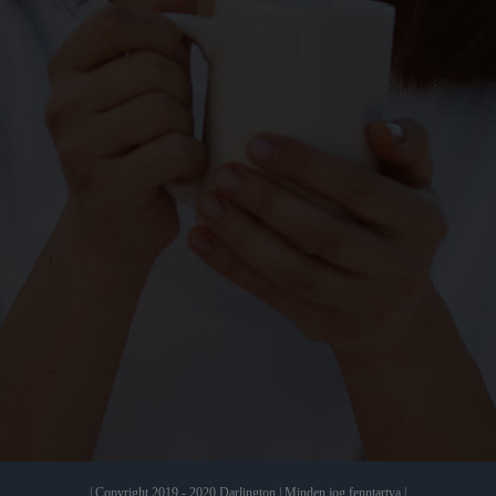
| Copyright 2019 - 2020 Darlington | Minden jog fenntartva |