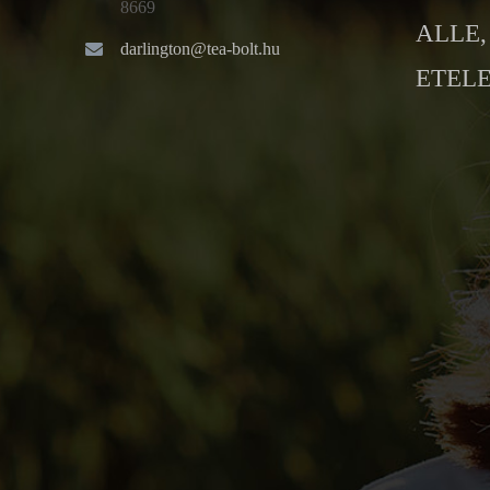
8669
ALLE, 
darlington@tea-bolt.hu
ETELE 