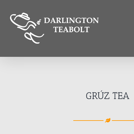
Kihagyás
GRÚZ TEA