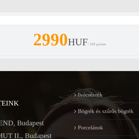
2990
HUF
/ 100 gramm
Ivócsészék
TEINK
Bögrék és szűrős bögrék
ND, Budapest
Porcelánok
T II., Budapest