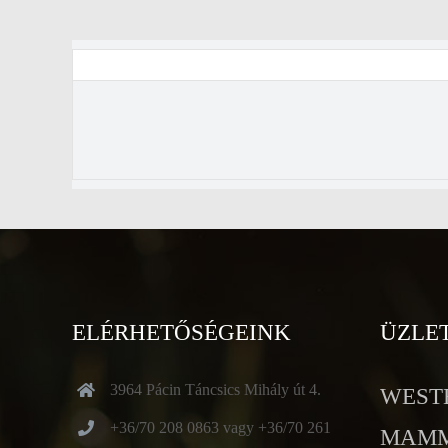
ELÉRHETŐSÉGEINK
ÜZLE
3964 Pácin Táncsics Mihály út 4.
WESTE
+36/70 208 0863 vagy +36/70 261
MAMMU