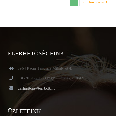
1
2
Következő
ELÉRHETŐSÉGEINK
3964 Pácin Táncsics Mihály út 4.
+36/70 208 0863 vagy +36/70 261 8669
darlington@tea-bolt.hu
ÜZLETEINK