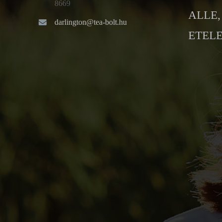
8669
ALLE, 
darlington@tea-bolt.hu
ETELE 