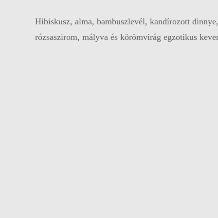
Hibiskusz, alma, bambuszlevél, kandírozott dinnye
rózsaszirom, mályva és körömvirág egzotikus keve