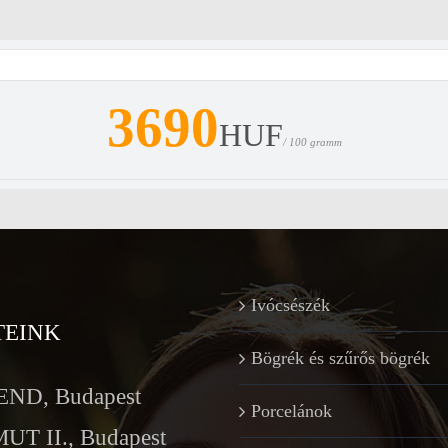
3690
HUF
/ 100 gramm
Ivócsészék
TEINK
Bögrék és szűrős bögrék
ND, Budapest
Porcelánok
T II., Budapest