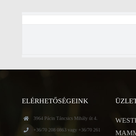
ELÉRHETŐSÉGEINK
ÜZLE
3964 Pácin Táncsics Mihály út 4.
WESTE
+36/70 208 0863 vagy +36/70 261
MAMMU