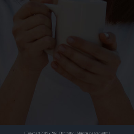
| Copyright 2019 - 2020 Darlington | Minden jog fenntartva |