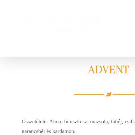
Kihagyás
ADVENT
Összetétele: Alma, hibiszkusz, mazsola, fahéj, csill
narancshéj és kardamon.