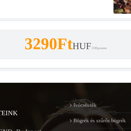
3290Ft
HUF
/100gramm
Ivócsészék
TEINK
Bögrék és szűrős bögrék