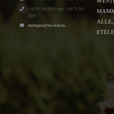
WESTE
+36/70 208 0863 vagy +36/70 261
MAMMU
8669
ALLE, 
darlington@tea-bolt.hu
ETELE 