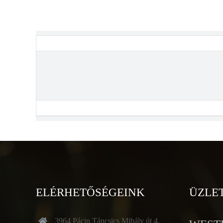
ELÉRHETŐSÉGEINK
ÜZLE
3964 Pácin Táncsics Mihály út 4.