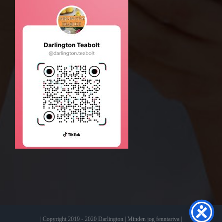
| Copyright 2019 - 2020 Darlington | Minden jog fenntartva |