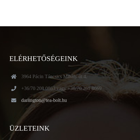
ELÉRHETŐSÉGEINK
3964 Pácin Táncsics Mihály út 4.
+36/70 208 0863 vagy +36/70 261 8669
darlington@tea-bolt.hu
ÜZLETEINK