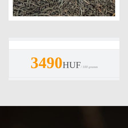
3490
HUF
/ 100 gramm