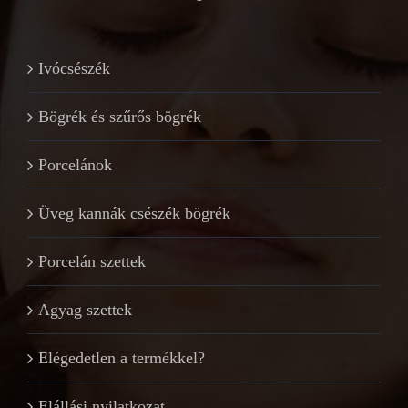
Ivócsészék
Bögrék és szűrős bögrék
Porcelánok
Üveg kannák csészék bögrék
Porcelán szettek
Agyag szettek
Elégedetlen a termékkel?
Elállási nyilatkozat