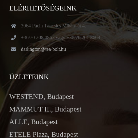
ELÉRHETŐSÉGEINK
3964 Pácin Táncsics Mihály út 4.
+36/70 208 0863 vagy +36/70 261 8669
darlington@tea-bolt.hu
ÜZLETEINK
WESTEND, Budapest
MAMMUT II., Budapest
ALLE, Budapest
ETELE Plaza, Budapest