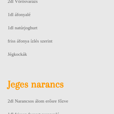
2dl Vörösvarázs
1dl áfonyalé
1dl natúrjoghurt
friss áfonya ízlés szerint
Jégkockák
Jeges narancs
2dl Narancsos álom erősre főzve