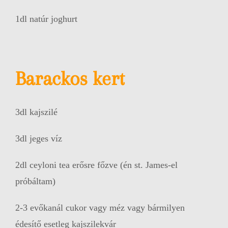
1dl natúr joghurt
Barackos kert
3dl kajszilé
3dl jeges víz
2dl ceyloni tea erősre főzve (én st. James-el
próbáltam)
2-3 evőkanál cukor vagy méz vagy bármilyen
édesítő esetleg kajszilekvár