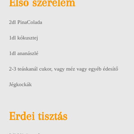
Els
ő szerelem
2dl PinaColada
1dl kókusztej
1dl ananászlé
2-3 teáskanál cukor, vagy méz vagy egyéb édesítő
Jégkockák
Erdei tisztás