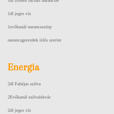
1dl frissen facsart narancslé
1dl jeges víz
1evőkanál narancsszörp
narancsgerezdek ízlés szerint
Energia
2dl Fahéjas szilva
2Evőkanál szilvalekvár
2dl jeges víz