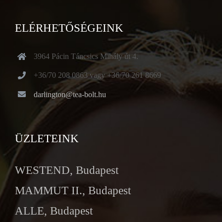
ELÉRHETŐSÉGEINK
3964 Pácin Táncsics Mihály út 4.
+36/70 208 0863 vagy +36/70 261 8669
darlington@tea-bolt.hu
ÜZLETEINK
WESTEND, Budapest
MAMMUT II., Budapest
ALLE, Budapest