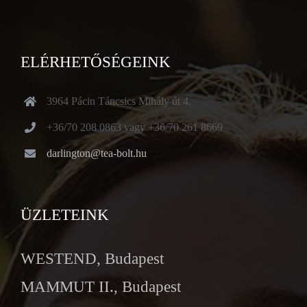
ELÉRHETŐSÉGEINK
3964 Pácin Táncsics Mihály út 4.
+36/70 208 0863 vagy +36/70 261 8669
darlington@tea-bolt.hu
ÜZLETEINK
WESTEND, Budapest
MAMMUT II., Budapest