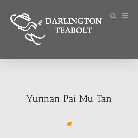
Kihagyás
Yunnan Pai Mu Tan