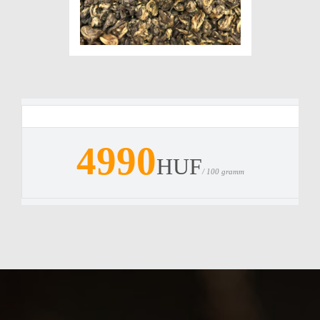
4990
HUF
/ 100 gramm