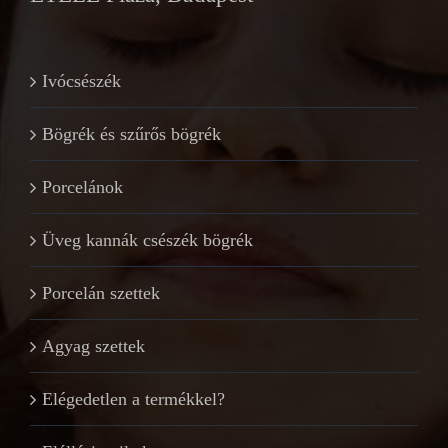
Ivócsészék
Bögrék és szűrős bögrék
Porcelánok
Üveg kannák csészék bögrék
Porcelán szettek
Agyag szettek
Elégedetlen a termékkel?