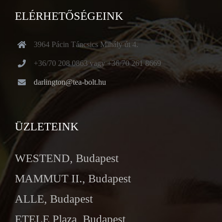
ELÉRHETŐSÉGEINK
3964 Pácin Táncsics Mihály út 4.
+36/70 208 0863 vagy +36/70 261 8669
darlington@tea-bolt.hu
ÜZLETEINK
WESTEND, Budapest
MAMMUT II., Budapest
ALLE, Budapest
ETELE Plaza, Budapest