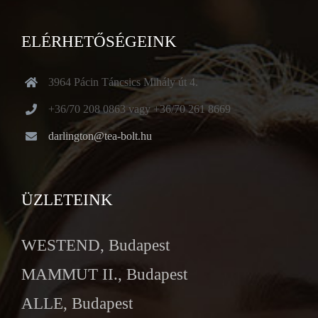
ELÉRHETŐSÉGEINK
3964 Pácin Táncsics Mihály út 4.
+36/70 208 0863 vagy +36/70 261 8669
darlington@tea-bolt.hu
ÜZLETEINK
WESTEND, Budapest
MAMMUT II., Budapest
ALLE, Budapest