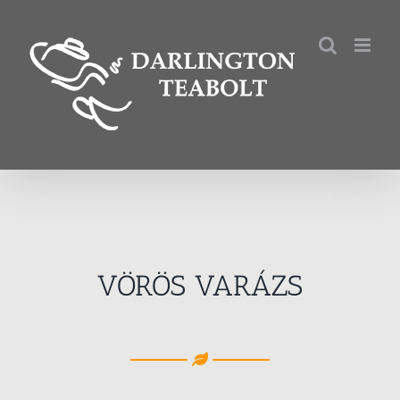
Kihagyás
VÖRÖS VARÁZS