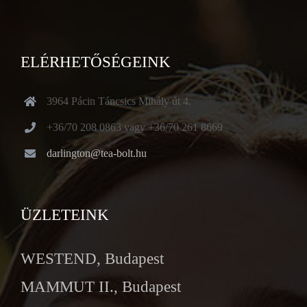
ELÉRHETŐSÉGEINK
3964 Pácin Táncsics Mihály út 4.
+36/70 208 0863 vagy +36/70 261 8669
darlington@tea-bolt.hu
ÜZLETEINK
WESTEND, Budapest
MAMMUT II., Budapest