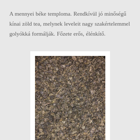
A mennyei béke temploma. Rendkívül jó minőségű
kínai zöld tea, melynek leveleit nagy szakértelemmel
golyókká formálják. Főzete erős, élénkítő.