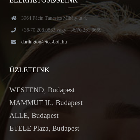
ELÉRHETŐSÉGEINK
3964 Pácin Táncsics Mihály út 4.
+36/70 208 0863 vagy +36/70 261 8669
darlington@tea-bolt.hu
ÜZLETEINK
WESTEND, Budapest
MAMMUT II., Budapest
ALLE, Budapest
ETELE Plaza, Budapest