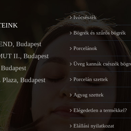
Ivócsészék
TEINK
Bögrék és szűrős bögrék
ND, Budapest
Porcelánok
T II., Budapest
Üveg kannák csészék bögr
Budapest
Plaza, Budapest
Porcelán szettek
Agyag szettek
Elégedetlen a termékkel?
Elállási nyilatkozat