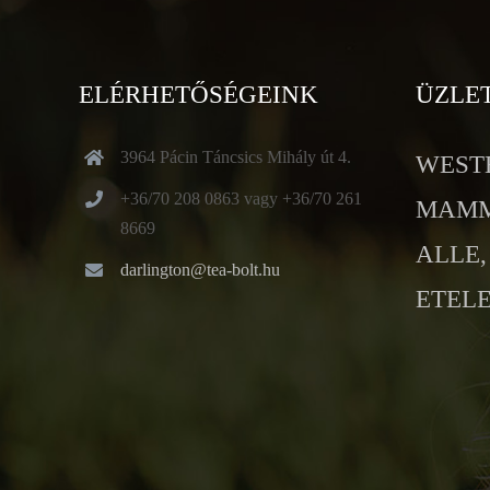
ELÉRHETŐSÉGEINK
ÜZLE
3964 Pácin Táncsics Mihály út 4.
WESTE
+36/70 208 0863 vagy +36/70 261
MAMMU
8669
ALLE, 
darlington@tea-bolt.hu
ETELE 