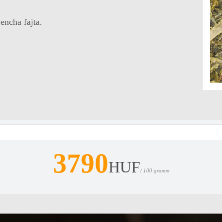
encha fajta.
3790
HUF
/ 100 gramm