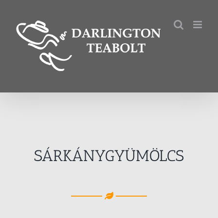
Kihagyás
SÁRKÁNYGYÜMÖLCS