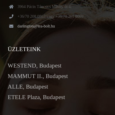
3964 Pácin Táncsics Mihály út 4.
+36/70 208 0863 vagy +36/70 261 8669
darlington@tea-bolt.hu
ÜZLETEINK
WESTEND, Budapest
MAMMUT II., Budapest
ALLE, Budapest
ETELE Plaza, Budapest