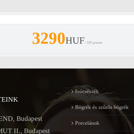
3290
HUF
/ 100 gramm
Ivócsészék
TEINK
Bögrék és szűrős bögrék
ND, Budapest
Porcelánok
T II., Budapest