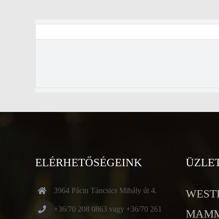
ELÉRHETŐSÉGEINK
ÜZLE
3964 Pácin Táncsics Mihály út 4.
WESTE
+36/70 208 0863 vagy +36/70 261
MAMMU