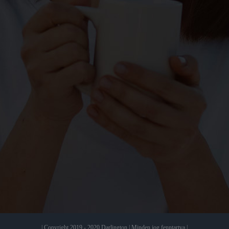
| Copyright 2019 - 2020 Darlington | Minden jog fenntartva |