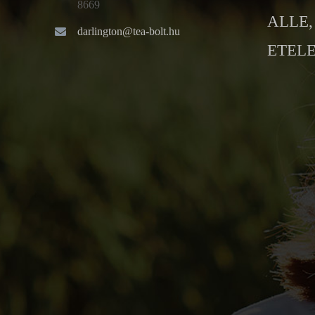
8669
ALLE, 
darlington@tea-bolt.hu
ETELE 