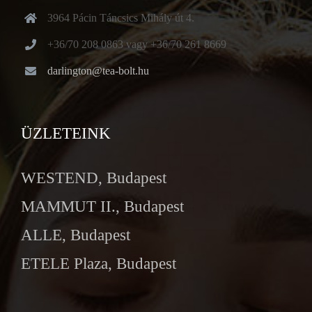
3964 Pácin Táncsics Mihály út 4.
+36/70 208 0863 vagy +36/70 261 8669
darlington@tea-bolt.hu
ÜZLETEINK
WESTEND, Budapest
MAMMUT II., Budapest
ALLE, Budapest
ETELE Plaza, Budapest