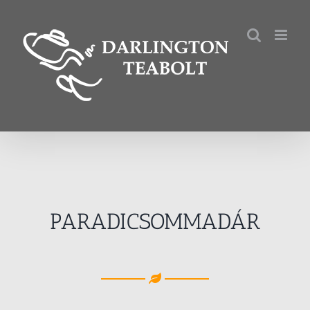
Kihagyás
PARADICSOMMADÁR