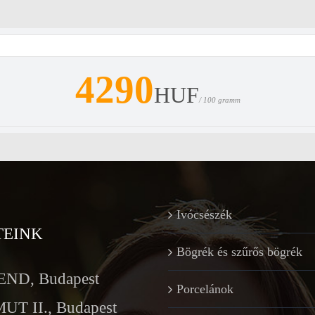
4290
HUF
/ 100 gramm
Ivócsészék
TEINK
Bögrék és szűrős bögrék
ND, Budapest
Porcelánok
T II., Budapest