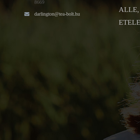
8669
ALLE, 
darlington@tea-bolt.hu
ETELE 