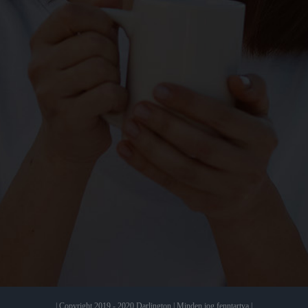
| Copyright 2019 - 2020 Darlington | Minden jog fenntartva |