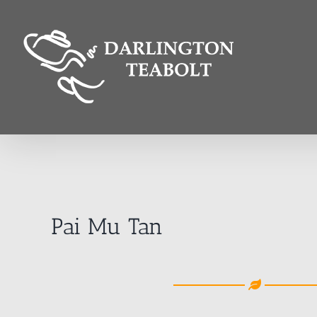
Kihagyás
Pai Mu Tan