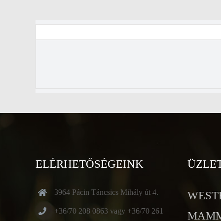
ELÉRHETŐSÉGEINK
ÜZLE
3964 Pácin Táncsics Mihály út 4.
WESTE
+36/70 208 0863 vagy +36/70 261
MAMMU