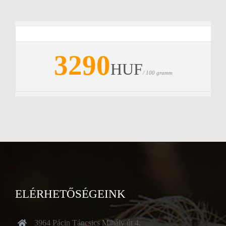
3290
HUF
/ 100 gramm
ELÉRHETŐSÉGEINK
3964 Pácin Táncsics Mihály út 4.