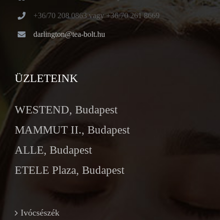
+36/70 208 0863 vagy +36/70 261 8669
darlington@tea-bolt.hu
ÜZLETEINK
WESTEND, Budapest
MAMMUT II., Budapest
ALLE, Budapest
ETELE Plaza, Budapest
Ivócsészék