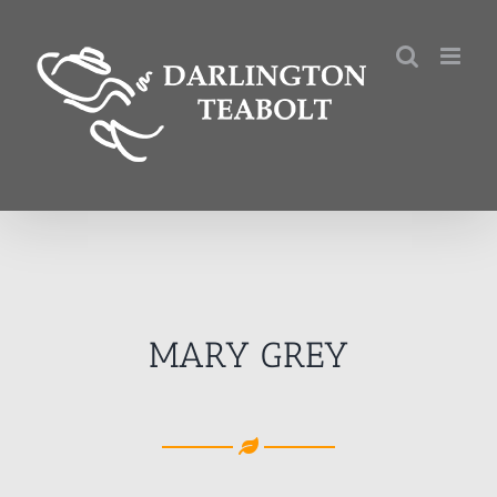
Kihagyás
MARY GREY