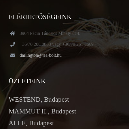
ELÉRHETŐSÉGEINK
3964 Pácin Táncsics Mihály út 4.
+36/70 208 0863 vagy +36/70 261 8669
darlington@tea-bolt.hu
ÜZLETEINK
WESTEND, Budapest
MAMMUT II., Budapest
ALLE, Budapest