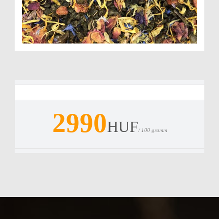
2990
HUF
/ 100 gramm