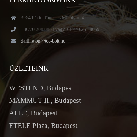
ELÉRHETŐSÉGEINK
3964 Pácin Táncsics Mihály út 4.
+36/70 208 0863 vagy +36/70 261 8669
darlington@tea-bolt.hu
ÜZLETEINK
WESTEND, Budapest
MAMMUT II., Budapest
ALLE, Budapest
ETELE Plaza, Budapest