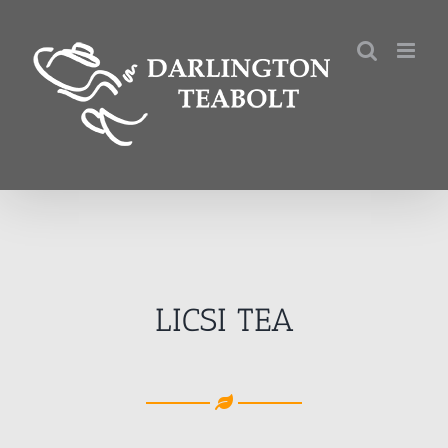
Kihagyás
LICSI TEA