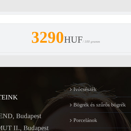
3290
HUF
/ 100 gramm
Ivócsészék
TEINK
Bögrék és szűrős bögrék
ND, Budapest
Porcelánok
T II., Budapest