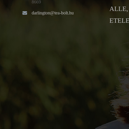
8669
ALLE, 
darlington@tea-bolt.hu
ETELE 