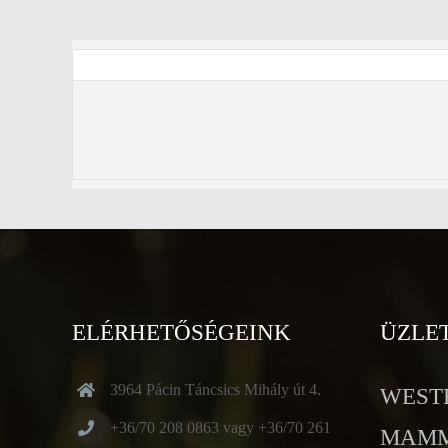
ELÉRHETŐSÉGEINK
ÜZLE
3964 Pácin Táncsics Mihály út 4.
WESTE
+36/70 208 0863 vagy +36/70 261
MAMMU