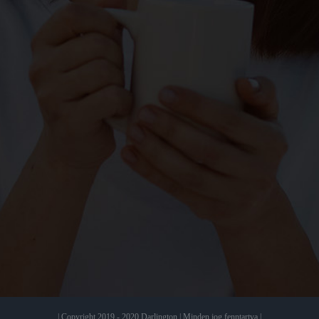
| Copyright 2019 - 2020 Darlington | Minden jog fenntartva |