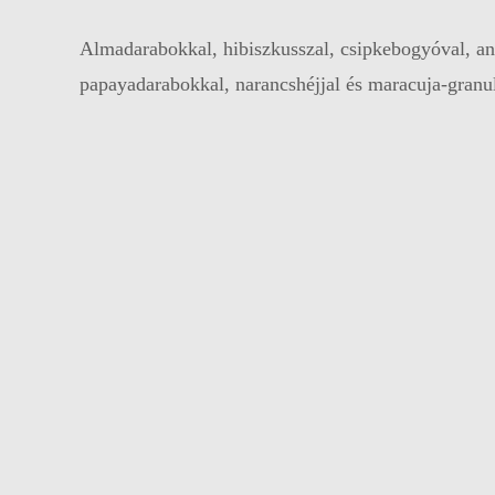
Almadarabokkal, hibiszkusszal, csipkebogyóval, an
papayadarabokkal, narancshéjjal és maracuja-granu