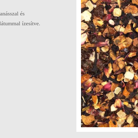
anásszal és
látummal ízesítve.