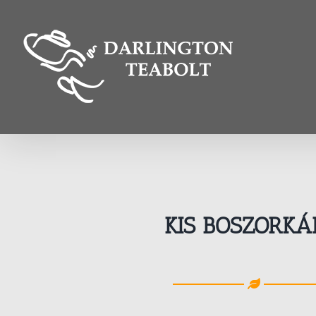
Kihagyás
KIS BOSZORK