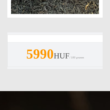
5990
HUF
/ 100 gramm