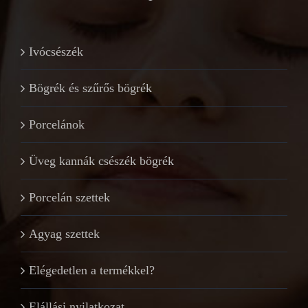
Ivócsészék
Bögrék és szűrős bögrék
Porcelánok
Üveg kannák csészék bögrék
Porcelán szettek
Agyag szettek
Elégedetlen a termékkel?
Elállási nyilatkozat