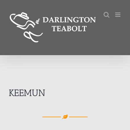
Kihagyás
KEEMUN