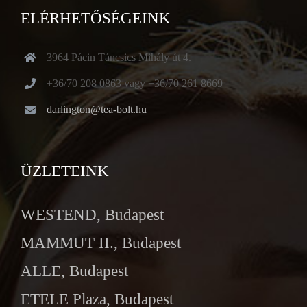
ELÉRHETŐSÉGEINK
3964 Pácin Táncsics Mihály út 4.
+36/70 208 0863 vagy +36/70 261 8669
darlington@tea-bolt.hu
ÜZLETEINK
WESTEND, Budapest
MAMMUT II., Budapest
ALLE, Budapest
ETELE Plaza, Budapest