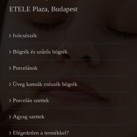
ETELE Plaza, Budapest
Ivócsészék
Bögrék és szűrős bögrék
Porcelánok
Üveg kannák csészék bögrék
Porcelán szettek
Agyag szettek
Elégedetlen a termékkel?