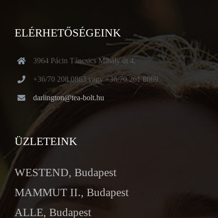
ELÉRHETŐSÉGEINK
3964 Pácin Táncsics Mihály út 4.
+36/70 208 0863 vagy +36/70 261 8669
darlington@tea-bolt.hu
ÜZLETEINK
WESTEND, Budapest
MAMMUT II., Budapest
ALLE, Budapest