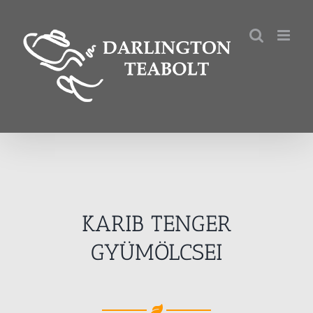
Kihagyás
KARIB TENGER
GYÜMÖLCSEI