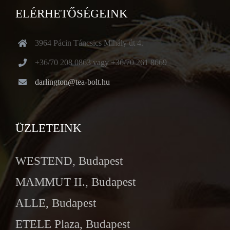
ELÉRHETŐSÉGEINK
3964 Pácin Táncsics Mihály út 4.
+36/70 208 0863 vagy +36/70 261 8669
darlington@tea-bolt.hu
ÜZLETEINK
WESTEND, Budapest
MAMMUT II., Budapest
ALLE, Budapest
ETELE Plaza, Budapest