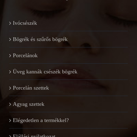
Ivócsészék
Bögrék és szűrős bögrék
Porcelánok
Üveg kannák csészék bögrék
Porcelán szettek
Agyag szettek
Elégedetlen a termékkel?
Elállási nyilatkozat