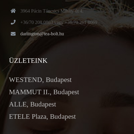
3964 Pácin Táncsics Mihály út 4.
+36/70 208 0863 vagy +36/70 261 8669
darlington@tea-bolt.hu
ÜZLETEINK
WESTEND, Budapest
MAMMUT II., Budapest
ALLE, Budapest
ETELE Plaza, Budapest