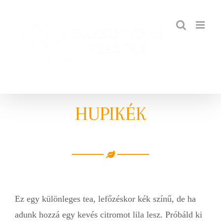
Kihagyás
HUPIKÉK
Ez egy különleges tea, lefőzéskor kék színű, de ha
adunk hozzá egy kevés citromot lila lesz. Próbáld ki