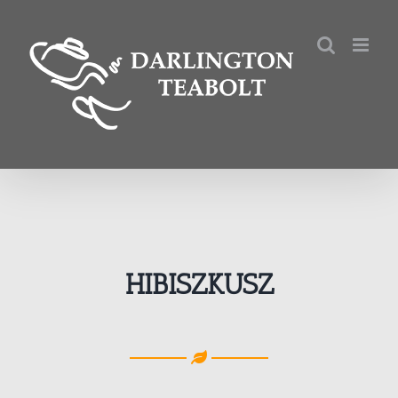
Kihagyás
HIBISZKUSZ