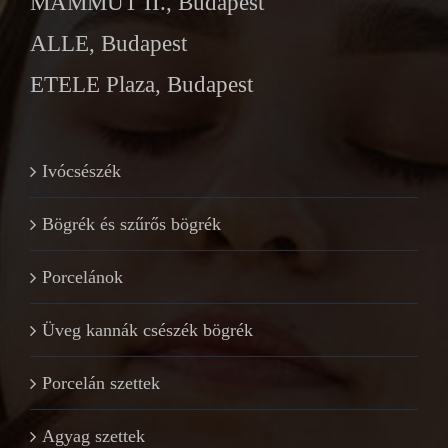
MAMMUT II., Budapest
ALLE, Budapest
ETELE Plaza, Budapest
Ivócsészék
Bögrék és szűrős bögrék
Porcelánok
Üveg kannák csészék bögrék
Porcelán szettek
Agyag szettek