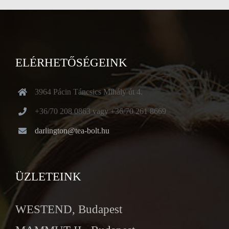
ELÉRHETŐSÉGEINK
3964 Pácin Táncsics Mihály út 4.
+36/70 208 0863 vagy +36/70 261 8669
darlington@tea-bolt.hu
ÜZLETEINK
WESTEND, Budapest