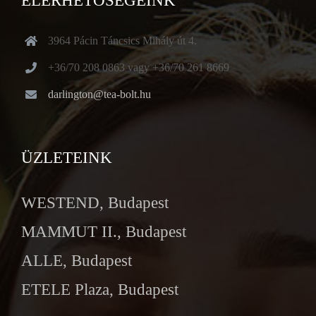
ELÉRHETŐSÉGEINK
3964 Pácin Táncsics Mihály út 4.
+36/70 208 0863 vagy +36/70 261 8669
darlington@tea-bolt.hu
ÜZLETEINK
WESTEND, Budapest
MAMMUT II., Budapest
ALLE, Budapest
ETELE Plaza, Budapest