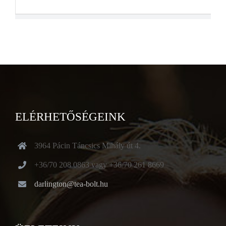
ELÉRHETŐSÉGEINK
3964 Pácin Táncsics Mihály út 4.
+36/70 208 0863 vagy +36/70 261 8669
darlington@tea-bolt.hu