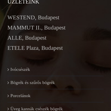
ÜZLETEINK
WESTEND, Budapest
MAMMUT II., Budapest
ALLE, Budapest
ETELE Plaza, Budapest
Ivócsészék
Bögrék és szűrős bögrék
Porcelánok
Üveg kannák csészék bögrék