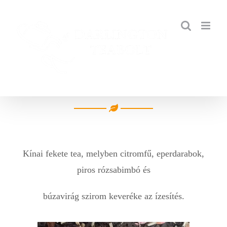
Kihagyás
Kínai fekete tea, melyben citromfű, eperdarabok,
piros rózsabimbó
és
búzavirág szirom keveréke az ízesítés.