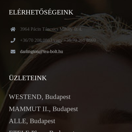
ELÉRHETŐSÉGEINK
3964 Pácin Táncsics Mihály út 4.
+36/70 208 0863 vagy +36/70 261 8669
darlington@tea-bolt.hu
ÜZLETEINK
WESTEND, Budapest
MAMMUT II., Budapest
ALLE, Budapest