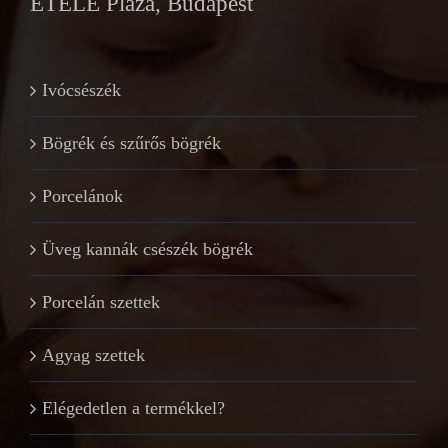
ETELE Plaza, Budapest
Ivócsészék
Bögrék és szűrős bögrék
Porcelánok
Üveg kannák csészék bögrék
Porcelán szettek
Agyag szettek
Elégedetlen a termékkel?