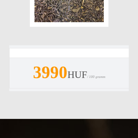
3990
HUF
/ 100 gramm