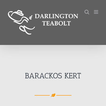
Kihagyás
BARACKOS KERT