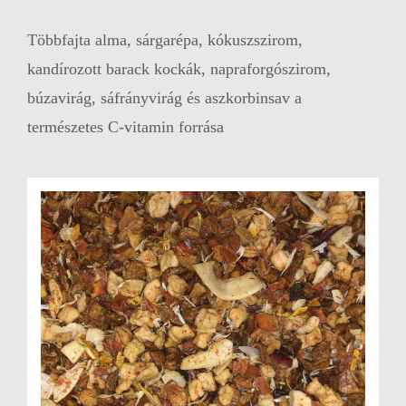
Többfajta alma, sárgarépa, kókuszszirom,
kandírozott barack kockák, napraforgószirom,
búzavirág, sáfrányvirág és aszkorbinsav a
természetes C-vitamin forrása