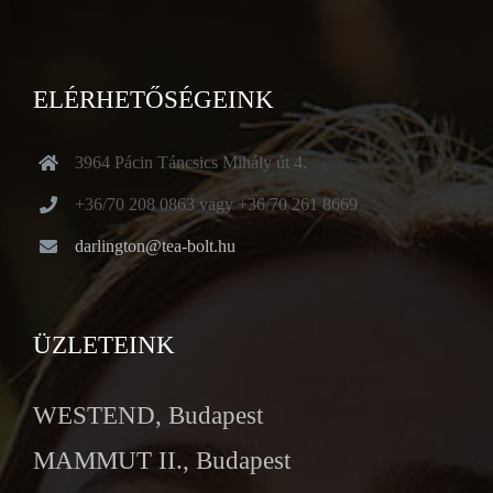
ELÉRHETŐSÉGEINK
3964 Pácin Táncsics Mihály út 4.
+36/70 208 0863 vagy +36/70 261 8669
darlington@tea-bolt.hu
ÜZLETEINK
WESTEND, Budapest
MAMMUT II., Budapest