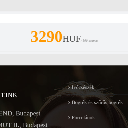
3290
HUF
/ 100 gramm
Ivócsészék
TEINK
Bögrék és szűrős bögrék
ND, Budapest
Porcelánok
T II., Budapest