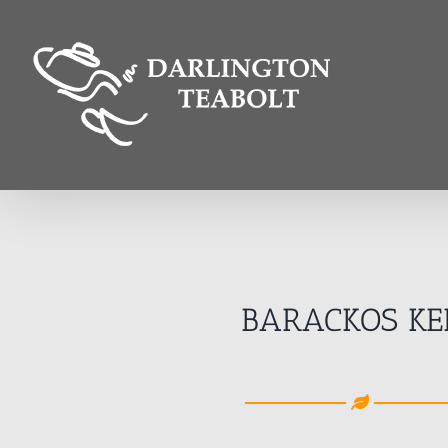
Kihagyás
BARACKOS KE