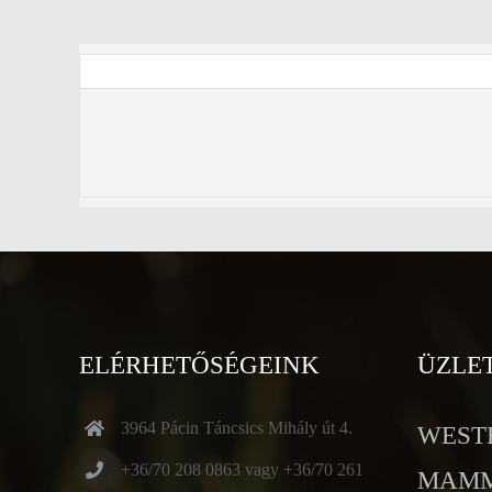
ELÉRHETŐSÉGEINK
ÜZLE
3964 Pácin Táncsics Mihály út 4.
WESTE
+36/70 208 0863 vagy +36/70 261
MAMMU