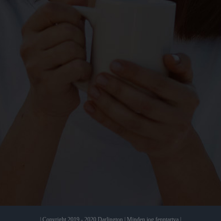
| Copyright 2019 - 2020 Darlington | Minden jog fenntartva |