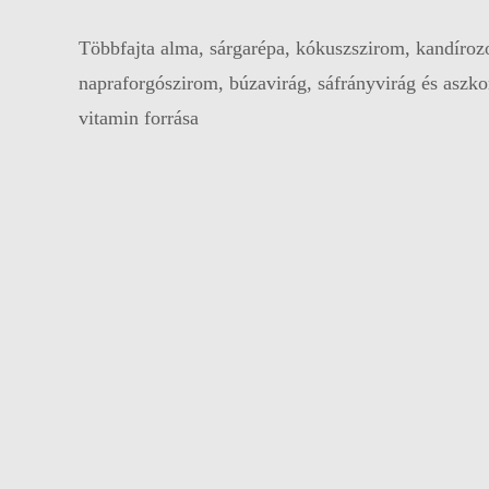
Többfajta alma, sárgarépa, kókuszszirom, kandíroz
napraforgószirom, búzavirág, sáfrányvirág és aszko
vitamin forrása