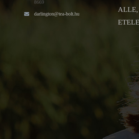
8669
ALLE, 
darlington@tea-bolt.hu
ETELE 